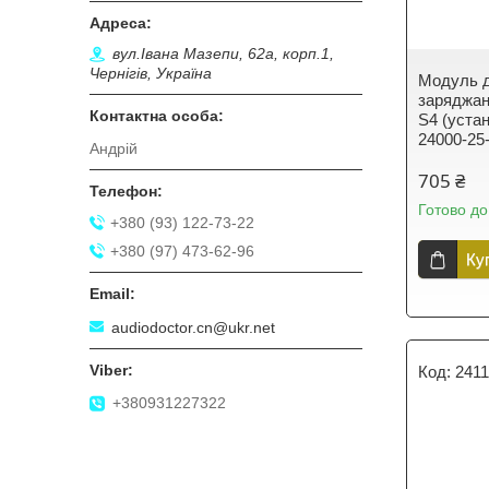
вул.Івана Мазепи, 62а, корп.1,
Чернігів, Україна
Модуль д
заряджан
S4 (уста
24000-25
Андрій
705 ₴
Готово до
+380 (93) 122-73-22
+380 (97) 473-62-96
Ку
audiodoctor.cn@ukr.net
2411
+380931227322