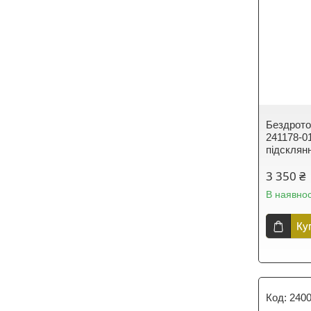
Бездрото
241178-0
підсклян
3 350 ₴
В наявнос
Ку
2400