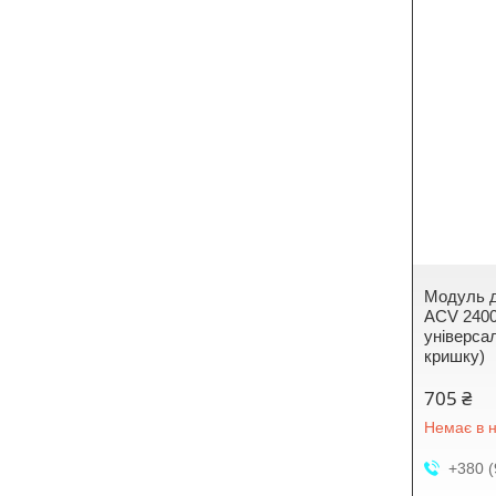
Модуль д
ACV 2400
універсал
кришку)
705 ₴
Немає в н
+380 (