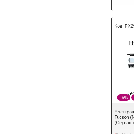
PX2
–5%
Електроп
Tucson (
(Сервопр