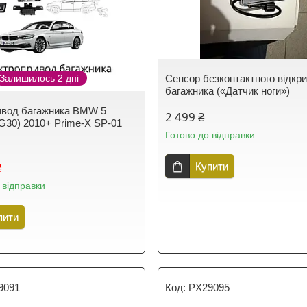
Залишилось 2 дні
Сенсор безконтактного відкр
багажника («Датчик ноги»)
ивод багажника BMW 5
2 499 ₴
/G30) 2010+ Prime-X SP-01
Готово до відправки
₴
Купити
 відправки
пити
9091
PX29095