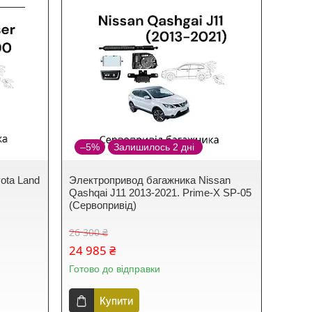
–5%
Залишилось 2 дні
ota Land
Электропривод багажника Nissan
Qashqai J11 2013-2021. Prime-X SP-05
(Сервопривід)
26 300 ₴
24 985 ₴
Готово до відправки
Купити