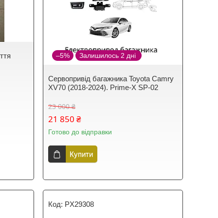
иття
–5%
Залишилось 2 дні
Сервопривід багажника Toyota Camry
XV70 (2018-2024). Prime-X SP-02
23 000 ₴
21 850 ₴
Готово до відправки
Купити
PX29308