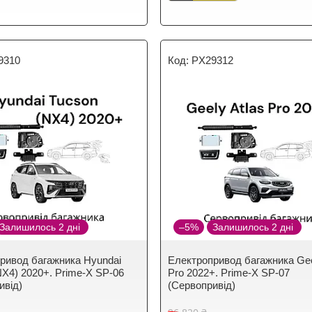
9310
PX29312
Залишилось 2 дні
–5%
Залишилось 2 дні
ривод багажника Hyundai
Електропривод багажника Gee
NX4) 2020+. Prime-X SP-06
Pro 2022+. Prime-X SP-07
ивід)
(Сервопривід)