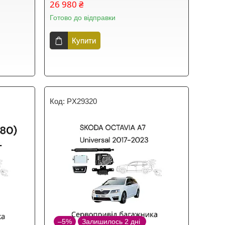
26 980 ₴
Готово до відправки
Купити
PX29320
–5%
Залишилось 2 дні