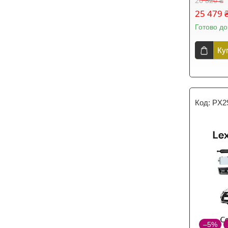
26 820 ₴
25 479 
Готово до
Ку
PX2
–5%