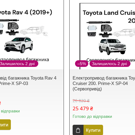
Залишилось 2 дні
–5%
Залишилось 2 дні
від багажника Toyota Rav 4
Електропривод багажника Toy
Prime-X SP-03
Cruiser 200. Prime-X SP-04
(Сервопривід)
26 820 ₴
₴
25 479 ₴
 відправки
Готово до відправки
пити
Купити