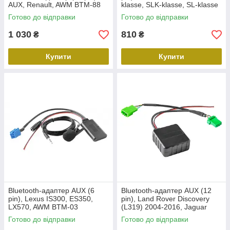
AUX, Renault, AWM BTM-88
klasse, SLK-klasse, SL-klasse
(Comand NTG 2.5) , AWM
Готово до відправки
Готово до відправки
BTM-90
1 030
810
₴
₴
Купити
Купити
Bluetooth-адаптер AUX (6
Bluetooth-адаптер AUX (12
pin), Lexus IS300, ES350,
pin), Land Rover Discovery
LX570, AWM BTM-03
(L319) 2004-2016, Jaguar
(роз'єм 12 pin, зелений),
Готово до відправки
Готово до відправки
AWM BTM-04