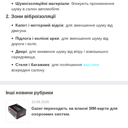
Шумоізоляційні матеріали
: блокують проникнення
шуму в салон автомобіля.
2.
Зони віброізоляції
Капот і моторний відсік
: для зменшення шуму від
двигуна.
Підлога і колісні арки
: для зменшення шуму від
дороги і коліс.
Двері
: для зниження шуму від вітру і зовнішнього
середовища.
Стеля і багажник
: для поліпшення
акустики
всередині салону.
Інші новини рубрики
10.06.2026
Gazer переходить на власні SIM-карти для
охоронних систем.