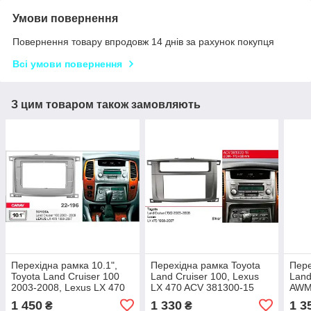
Умови повернення
Повернення товару впродовж 14 днів за рахунок покупця
Всі умови повернення
З цим товаром також замовляють
Перехідна рамка 10.1",
Перехідна рамка Toyota
Пере
Toyota Land Cruiser 100
Land Cruiser 100, Lexus
Land
2003-2008, Lexus LX 470
LX 470 ACV 381300-15
AWM
1998-2007, Carav 22-196
1 450
1 330
1 3
₴
₴