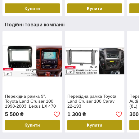
Купити
Купити
Подібні товари компанії
Перехідна рамка 9",
Перехідна рамка Toyota
Пере
Toyota Land Cruiser 100
Land Cruiser 100 Carav
Audi
1998-2003, Lexus LX 470
22-193
(8L)
1998-2002, Carav 22-2182
1999
5 500
1 300
300
₴
₴
2005
Купити
Купити