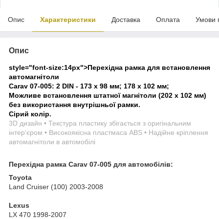
Опис
Характеристики
Доставка
Оплата
Умови 
Опис
style="font-size:14px">
Перехідна рамка для встановлення
автомагнітоли
Carav 07-005: 2 DIN - 173 x 98 мм; 178 x 102 мм;
Можливе встановлення штатної магнітоли (202 x 102 мм)
без використання внутрішньої рамки.
Сірий колір.
3D дизайн • Текстура пластику збігається з оригінальним
інтер'єром • Високоякісна пластмаса ABS • Надійне кріплення
автомагнітоли в автомобілі
Перехідна рамка Carav 07-005 для автомобілів:
Toyota
Land Cruiser (100) 2003-2008
Lexus
LX 470 1998-2007