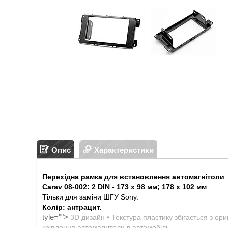
Опис
Характеристики
Перехідна рамка для встановлення автомагнітоли
Carav 08-002: 2 DIN - 173 x 98 мм; 178 x 102 мм
Тільки для заміни ШГУ Sony.
Колір: антрацит.
tyle="">
3D дизайн • Текстура пластику збігається з ор
кріплення автомагнітоли в автомобілі