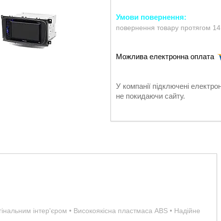
повернення товару протягом 14
У компанії підключені електро
не покидаючи сайту.
игінальним інтер'єром • Високоякісна пластмаса ABS • Надійне