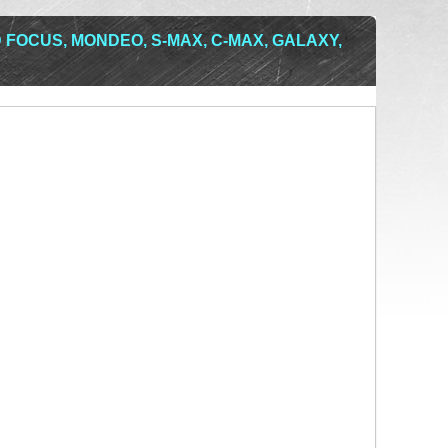
FOCUS, MONDEO, S-MAX, C-MAX, GALAXY,