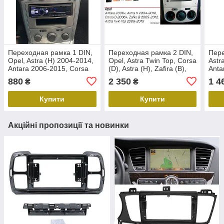
Переходная рамка 1 DIN,
Переходная рамка 2 DIN,
Пере
Opel, Astra (H) 2004-2014,
Opel, Astra Twin Top, Corsa
Astr
Antara 2006-2015, Corsa
(D), Astra (H), Zafira (B),
Anta
(D) 2006-2014, Zafira (B)
Antara, ACV 381230-12 Kit
(D) 
880
2 350
1 4
₴
₴
2005-2014, ACV 281230-
2005
24-5
Купити
Купити
Акційні пропозиції та новинки