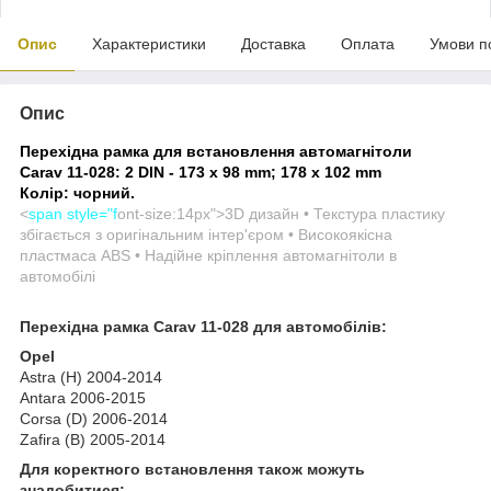
Опис
Характеристики
Доставка
Оплата
Умови п
Опис
Перехідна рамка для встановлення автомагнітоли
Carav 11-028: 2 DIN - 173 x 98 mm; 178 x 102 mm
Колір: чорний.
<
span style="f
ont-size:14px">
3D дизайн • Текстура пластику
збігається з оригінальним інтер'єром • Високоякісна
пластмаса ABS • Надійне кріплення автомагнітоли в
автомобілі
Перехідна рамка Carav 11-028 для автомобілів:
Opel
Astra (H) 2004-2014
Antara 2006-2015
Corsa (D) 2006-2014
Zafira (B) 2005-2014
Для коректного встановлення також можуть
знадобитися: