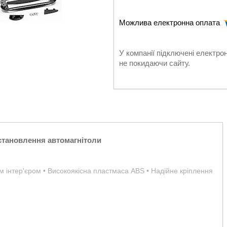
У компанії підключені електро
не покидаючи сайту.
становлення автомагнітоли
им інтер'єром • Високоякісна пластмаса ABS • Надійне кріплення