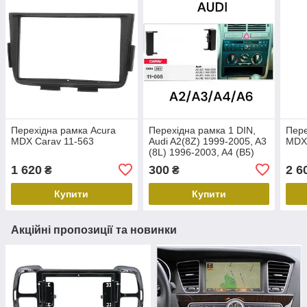
Перехідна рамка Acura
Перехідна рамка 1 DIN,
Пере
MDX Carav 11-563
Audi A2(8Z) 1999-2005, A3
MDX 
(8L) 1996-2003, A4 (B5)
1999-2001, A6 (4B) 1997-
1 620
300
2 6
₴
₴
2005, Carav 11-005
Купити
Купити
Акційні пропозиції та новинки