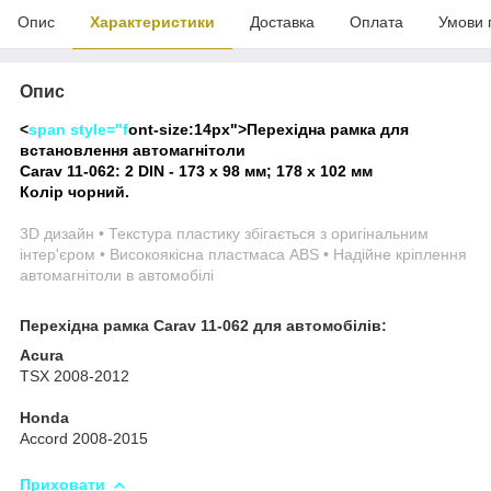
Опис
Характеристики
Доставка
Оплата
Умови 
Опис
<
span style="f
ont-size:14px">
Перехідна рамка для
встановлення автомагнітоли
Carav 11-062: 2 DIN - 173 x 98 мм; 178 x 102 мм
Колір чорний.
3D дизайн • Текстура пластику збігається з оригінальним
інтер'єром • Високоякісна пластмаса ABS • Надійне кріплення
автомагнітоли в автомобілі
Перехідна рамка Carav 11-062 для автомобілів:
Acura
TSX 2008-2012
Honda
Accord 2008-2015
Приховати