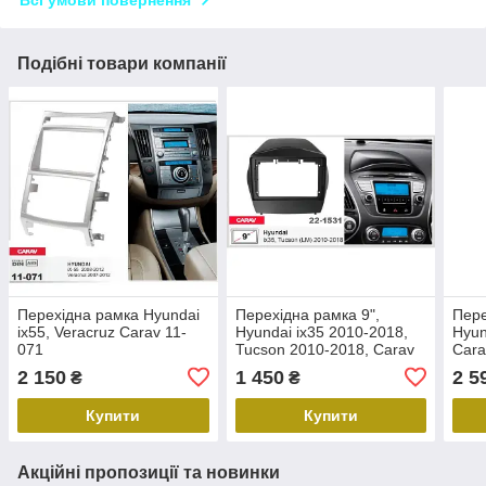
Всі умови повернення
Подібні товари компанії
Перехідна рамка Hyundai
Перехідна рамка 9",
Пере
ix55, Veracruz Carav 11-
Hyundai ix35 2010-2018,
Hyun
071
Tucson 2010-2018, Carav
Cara
22-1531
2 150
1 450
2 5
₴
₴
Купити
Купити
Акційні пропозиції та новинки