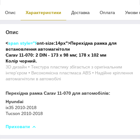
Опис
Характеристики
Доставка
Оплата
Умови 
Опис
<
span style="f
ont-size:14px">
Перехідна рамка для
встановлення автомагнітоли
Carav 11-070: 2 DIN - 173 x 98 мм; 178 x 102 мм
Колір чорний.
3D дизайн • Текстура пластику збігається з оригінальним
інтер'єром • Високоякісна пластмаса ABS • Надійне кріплення
автомагнітоли в автомобілі
Перехідна рамка Carav 11-070 для автомобілів:
Hyundai
ix35 2010-2018
Tucson 2010-2018
Приховати