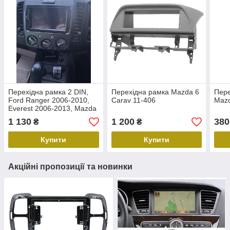
Перехідна рамка 2 DIN,
Перехідна рамка Mazda 6
Пере
Ford Ranger 2006-2010,
Carav 11-406
Mazd
Everest 2006-2013, Mazda
BT-50, Carav 11-275
1 130
1 200
380
₴
₴
Купити
Купити
Акційні пропозиції та новинки