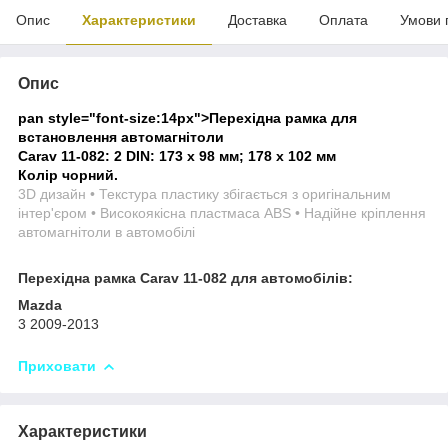
Опис
Характеристики
Доставка
Оплата
Умови 
Опис
pan style="font-size:14px">
Перехідна рамка для
встановлення автомагнітоли
Carav 11-082: 2 DIN: 173 x 98 мм; 178 x 102 мм
Колір чорний.
3D дизайн • Текстура пластику збігається з оригінальним
інтер'єром • Високоякісна пластмаса ABS • Надійне кріплення
автомагнітоли в автомобілі
Перехідна рамка Carav 11-082 для автомобілів:
Mazda
3 2009-2013
Приховати
Характеристики