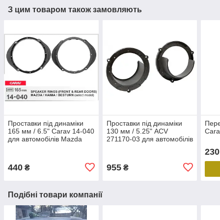
З цим товаром також замовляють
Проставки під динаміки
Проставки під динаміки
Пере
165 мм / 6.5" Carav 14-040
130 мм / 5.25" ACV
Cara
для автомобілів Mazda
271170-03 для автомобілів
Honda Accord, Mazda 2, 3
230
440
955
₴
₴
Подібні товари компанії