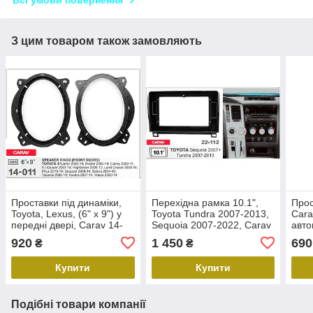
Всі умови повернення
З цим товаром також замовляють
Проставки під динаміки,
Перехідна рамка 10.1",
Прос
Toyota, Lexus, (6" x 9") у
Toyota Tundra 2007-2013,
Cara
передні двері, Carav 14-
Sequoia 2007-2022, Carav
авто
011
22-112
920
1 450
690
₴
₴
Купити
Купити
Подібні товари компанії