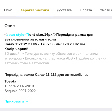
Опис
Характеристики
Доставка
Оплата
Умови 
Опис
<
span style="f
ont-size:14px">
Перехідна рамка для
встановлення автомагнітоли
Carav 11-112: 2 DIN - 173 x 98 мм; 178 x 102 мм
Колір чорний.
3D дизайн • Текстура пластику збігається з оригінальним
інтер'єром • Високоякісна пластмаса ABS • Надійне кріплення
автомагнітоли в автомобілі
Перехідна рамка Carav 11-112 для автомобілів:
Toyota
Tundra 2007-2013
Sequoia 2007-2022
Приховати