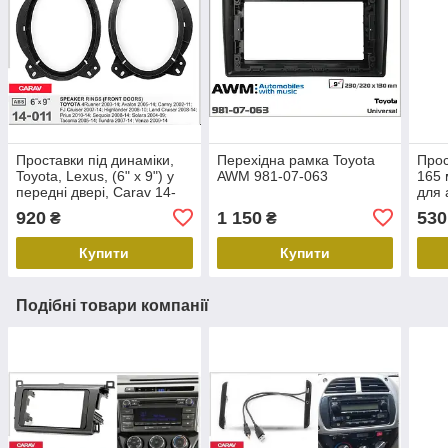
Проставки під динаміки,
Перехідна рамка Toyota
Прос
Toyota, Lexus, (6" x 9") у
AWM 981-07-063
165 
передні двері, Carav 14-
для 
011
920
1 150
530
₴
₴
Купити
Купити
Подібні товари компанії