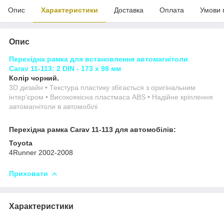
Опис
Характеристики
Доставка
Оплата
Умови 
Опис
Перехідна рамка для встановлення автомагнітоли
Carav 11-113: 2 DIN - 173 x 98 мм
Колір чорний.
3D дизайн • Текстура пластику збігається з оригінальним
інтер'єром • Високоякісна пластмаса ABS • Надійне кріплення
автомагнітоли в автомобілі
Перехідна рамка Carav 11-113 для автомобілів:
Toyota
4Runner 2002-2008
Приховати
Характеристики