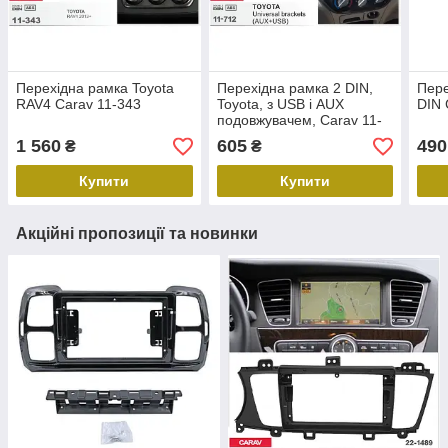
Перехідна рамка Toyota
Перехідна рамка 2 DIN,
Пере
RAV4 Carav 11-343
Toyota, з USB і AUX
DIN 
подовжувачем, Carav 11-
712
1 560
605
490
₴
₴
Купити
Купити
Акційні пропозиції та новинки