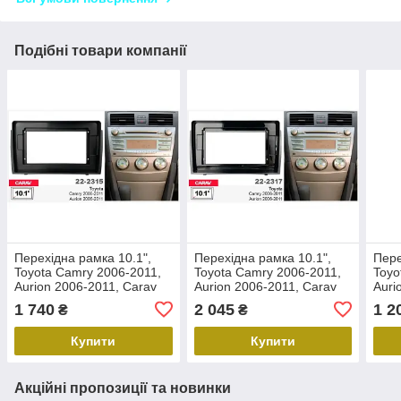
Подібні товари компанії
Перехідна рамка 10.1",
Перехідна рамка 10.1",
Пере
Toyota Camry 2006-2011,
Toyota Camry 2006-2011,
Toyo
Aurion 2006-2011, Carav
Aurion 2006-2011, Carav
Auri
22-2315
22-2317
22-4
1 740
2 045
1 2
₴
₴
Купити
Купити
Акційні пропозиції та новинки