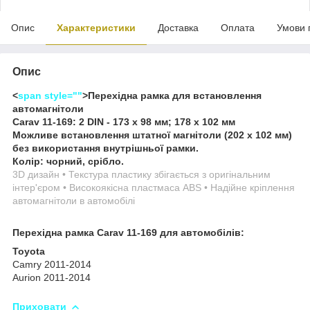
Опис
Характеристики
Доставка
Оплата
Умови 
Опис
<
span style=""
>Перехідна рамка для встановлення
автомагнітоли
Carav 11-169: 2 DIN - 173 x 98 мм; 178 x 102 мм
Можливе встановлення штатної магнітоли (202 x 102 мм)
без використання внутрішньої рамки.
Колір: чорний, срібло.
3D дизайн • Текстура пластику збігається з оригінальним
інтер'єром • Високоякісна пластмаса ABS • Надійне кріплення
автомагнітоли в автомобілі
Перехідна рамка Carav 11-169 для автомобілів:
Toyota
Camry 2011-2014
Aurion 2011-2014
Приховати