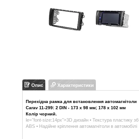
Опис
Характеристики
Перехідна рамка для встановлення автомагнітоли
Carav 11-299: 2 DIN - 173 x 98 мм; 178 x 102 мм
Колір чорний.
le="font-size:14px">
3D дизайн • Текстура пластику зб
ABS • Надійне кріплення автомагнітоли в автомобілі