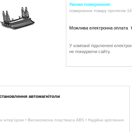
повернення товару протягом 14
У компанії підключені електро
не покидаючи сайту.
становлення автомагнітоли
им інтер'єром • Високоякісна пластмаса ABS • Надійне кріплення