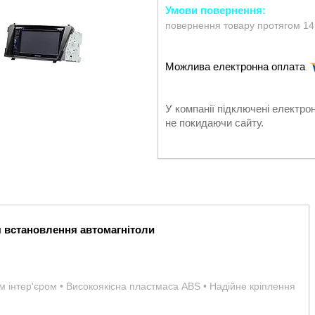
повернення товару протягом 14
У компанії підключені електро
не покидаючи сайту.
я встановлення автомагнітоли
им інтер'єром • Високоякісна пластмаса ABS • Надійне кріплення