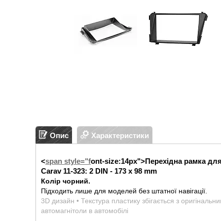
Опис
Характеристики
<
span style="f
ont-size:14px">
Перехідна рамка дл
Carav 11-323: 2 DIN - 173 x 98 mm
Колір чорний.
Підходить лише для моделей без штатної навігації.
3D дизайн • Текстура пластику збігається з оригінальн
автомагнітоли в автомобілі