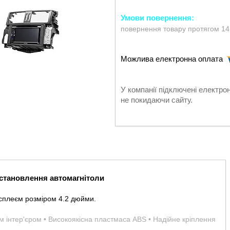
повернення товару протягом 14
У компанії підключені електро
не покидаючи сайту.
становлення автомагнітоли
исплеєм розміром 4.2 дюйми.
им інтер'єром • Високоякісна пластмаса ABS • Надійне кріплення