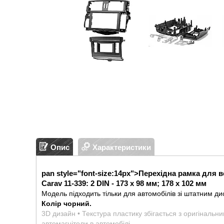
Опис
Характеристики
pan style="font-size:14px">
Перехідна рамка для в
Carav 11-339: 2 DIN - 173 x 98 мм; 178 x 102 мм
Модель підходить тільки для автомобілів зі штатним д
Колір чорний.
3D дизайн • Текстура пластику збігається з оригінальн
автомагнітоли в автомобілі