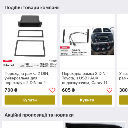
Подібні товари компанії
Перехідна рамка 2 DIN,
Перехідна рамка 2 DIN,
Унів
універсальна для
Toyota, з USB і AUX
рамк
переходу з 2 DIN на 2
подовжувачем, Carav 11-
DIN/1 DIN, Carav 11-920
712
700
605
380
₴
₴
Купити
Купити
Акційні пропозиції та новинки