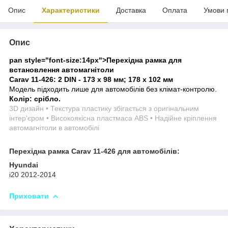
Опис
Характеристики
Доставка
Оплата
Умови 
Опис
pan style="font-size:14px">
Перехідна рамка для
встановлення автомагнітоли
Carav 11-426: 2 DIN - 173 x 98 мм; 178 x 102 мм
Модель підходить лише для автомобілів без клімат-контролю.
Колір: срібло.
3D дизайн • Текстура пластику збігається з оригінальним
інтер'єром • Високоякісна пластмаса ABS • Надійне кріплення
автомагнітоли в автомобілі
Перехідна рамка Carav 11-426 для автомобілів:
Hyundai
i20 2012-2014
Приховати