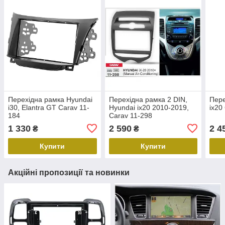
Перехідна рамка Hyundai
Перехідна рамка 2 DIN,
Пере
i30, Elantra GT Carav 11-
Hyundai ix20 2010-2019,
ix20
184
Carav 11-298
1 330
2 590
2 4
₴
₴
Купити
Купити
Акційні пропозиції та новинки