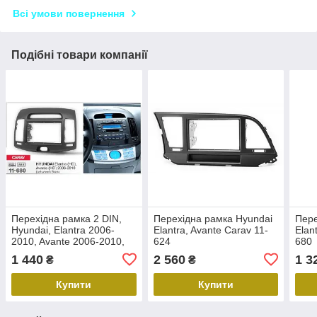
Всі умови повернення
Подібні товари компанії
Перехідна рамка 2 DIN,
Перехідна рамка Hyundai
Пере
Hyundai, Elantra 2006-
Elantra, Avante Carav 11-
Elan
2010, Avante 2006-2010,
624
680
Carav 11-680
1 440
2 560
1 3
₴
₴
Купити
Купити