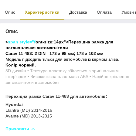
Опис
Характеристики
Доставка
Оплата
Умови 
Опис
<
span style="f
ont-size:14px">
Перехідна рамка для
встановлення автомагнітоли
Carav 11-483: 2 DIN - 173 x 98 мм; 178 x 102 мм
Модель підходить тільки для автомобілів із кермом зліва.
Колір чорний.
3D дизайн • Текстура пластику збігається з оригінальним
інтер'єром • Високоякісна пластмаса ABS • Надійне кріплення
автомагнітоли в автомобілі
Перехідна рамка Carav 11-483 для автомобілів:
Hyundai
Elantra (MD) 2014-2016
Avante (MD) 2013-2015
Приховати