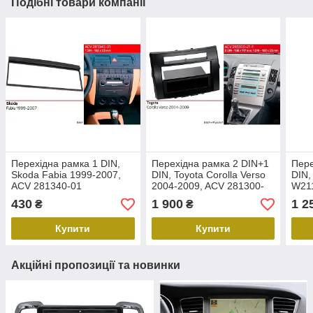
Подібні товари компанії
Перехідна рамка 1 DIN,
Перехідна рамка 2 DIN+1
Пере
Skoda Fabia 1999-2007,
DIN, Toyota Corolla Verso
DIN,
ACV 281340-01
2004-2009, ACV 281300-
W211
21-1
klas
430
1 900
1 2
₴
₴
ACV
Купити
Купити
Акційні пропозиції та новинки