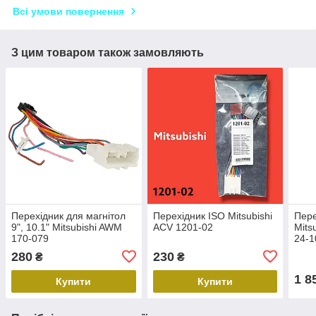
Всі умови повернення
З цим товаром також замовляють
Перехідник для магнітол
Перехідник ISO Mitsubishi
Пере
9", 10.1" Mitsubishi AWM
ACV 1201-02
Mits
170-079
24-1
280
230
₴
₴
1 8
Купити
Купити