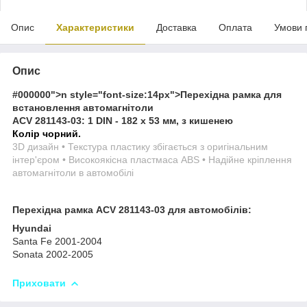
Опис
Характеристики
Доставка
Оплата
Умови 
Опис
#000000">n style="font-size:14px">
Перехідна рамка для
встановлення автомагнітоли
ACV 281143-03: 1 DIN - 182 x 53 мм, з кишенею
Колір чорний.
3D дизайн • Текстура пластику збігається з оригінальним
інтер'єром • Високоякісна пластмаса ABS • Надійне кріплення
автомагнітоли в автомобілі
Перехідна рамка ACV 281143-03 для автомобілів:
Hyundai
Santa Fe 2001-2004
Sonata 2002-2005
Приховати