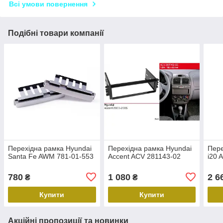
Всі умови повернення
Подібні товари компанії
Перехідна рамка Hyundai
Перехідна рамка Hyundai
Пере
Santa Fe AWM 781-01-553
Accent ACV 281143-02
i20 
780
1 080
2 6
₴
₴
Купити
Купити
Акційні пропозиції та новинки