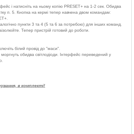
фейс і натисніть на ньому копію PRESET+ на 1-2 сек. Обидва
атку п. 5. Кнопка на кермі тепер навчена двом командам:
ET+.
логічно пункти 3 та 4 (5 та 6 за потребою) для інших команд.
заізолюйте. Тепер пристрій готовий до роботи.
лючіть білий провід до "маси".
моргнуть обидва світлодіоди. Інтерфейс переведений у
о.
ування, в комплекті!