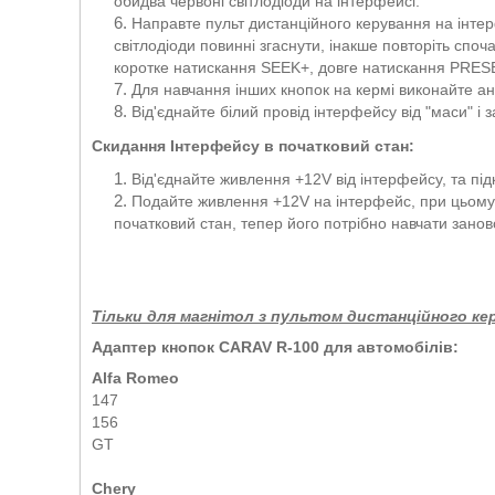
обидва червоні світлодіоди на інтерфейсі.
Направте пульт дистанційного керування на інтер
світлодіоди повинні згаснути, інакше повторіть споч
коротке натискання SEEK+, довге натискання PRES
Для навчання інших кнопок на кермі виконайте ана
Від'єднайте білий провід інтерфейсу від "маси" і 
Скидання Інтерфейсу в початковий стан:
Від'єднайте живлення +12V від інтерфейсу, та підк
Подайте живлення +12V на інтерфейс, при цьому 
початковий стан, тепер його потрібно навчати занов
Тільки для магнітол з пультом дистанційного кер
Адаптер кнопок CARAV R-100 для автомобілів:
Alfa Romeo
147
156
GT
Chery