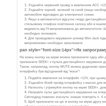
З'єднайте червоний провід із живленням ACC +12
З'єднайте чорний, зелений та синій (якщо необхі
автомобіля відповідно до електричної схеми.
Якщо в автомагнітолі відсутнє гніздо дистанційно
стельовому плафоні освітлення салону або в іншому
видимість від ІЧ-випромінювача до автомогнітоли. Ш
необхідно ізолювати.
Для проводового керування штекер Mini-Jack підк
випромінювач необхідно заізолювати.
pan style="font-size:14px">
Як запрограм
На кожну кнопку на кермі можна призначити одну або 
призначити SEEK+ з пульта дистанційного керування д
Також, наприклад, кнопку MUTE можна додатково призн
інтерфейсу був від'єднаний від "маси"!
Подайте живлення на інтерфейс +12V, при цьому к
З'єднайте білий провід інтерфейсу з масою для в
Натисніть і утримуйте кнопку на кермі SEEK+, док
Направте пульт дистанційного керування на інтер
Світлодіод повинен згаснути, інакше повторіть п. 4 
Щоб призначити на цю ж кнопку на кермі другу ком