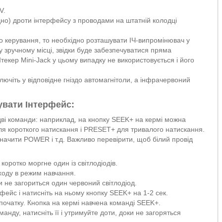
V.
дно) дроти інтерфейсу з проводами на штатній колодці
го керування, то необхідно розташувати ІЧ-випромінювач у
 зручному місці, звідки буде забезпечуватися пряма
текер Mini-Jack у цьому випадку не використовується і його
лючіть у відповідне гніздо автомагнітоли, а інфрачервоний
увати Інтерфейс:
дві команди: наприклад, на кнопку SEEK+ на кермі можна
ля короткого натискання і PRESET+ для тривалого натискання.
ачити POWER і т.д. Важливо перевірити, щоб білий провід
оротко моргне один із світлодіодів.
ходу в режим навчання.
и не загориться один червоний світлодіод.
фейс і натисніть на ньому кнопку SEEK+ на 1-2 сек.
спочатку. Кнопка на кермі навчена команді SEEK+.
анду, натисніть її і утримуйте доти, доки не загоряться