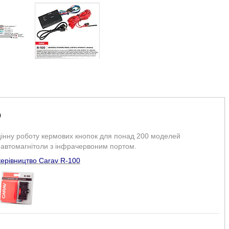
0
цінну роботу кермових кнопок для понад 200 моделей
ї автомагнітоли з інфрачервоним портом.
ерівництво Carav R-100