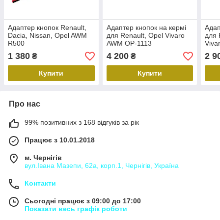
Адаптер кнопок Renault,
Адаптер кнопок на кермі
Адап
Dacia, Nissan, Opel AWM
для Renault, Opel Vivaro
для 
R500
AWM OP-1113
Viva
OP-
1 380
4 200
2 9
₴
₴
Купити
Купити
Про нас
99% позитивних з 168 відгуків за рік
Працює з 10.01.2018
м. Чернігів
вул.Івана Мазепи, 62а, корп.1, Чернігів, Україна
Контакти
Сьогодні працює з 09:00 до 17:00
Показати весь графік роботи