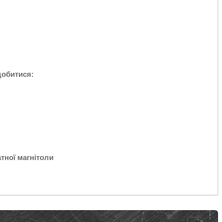
добитися:
тної магнітоли