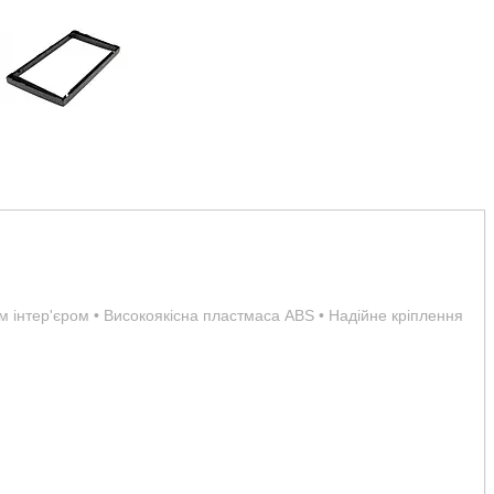
им інтер'єром • Високоякісна пластмаса ABS • Надійне кріплення