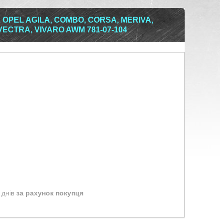
 OPEL AGILA, COMBO, CORSA, MERIVA,
VECTRA, VIVARO AWM 781-07-104
 днів
за рахунок покупця