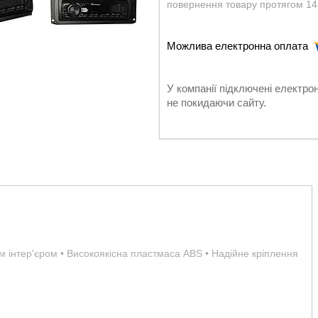
повернення товару протягом 14
У компанії підключені електро
не покидаючи сайту.
им інтер'єром • Високоякісна пластмаса ABS • Надійне кріплення