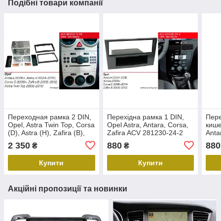
Подібні товари компанії
Переходная рамка 2 DIN,
Перехідна рамка 1 DIN,
Пере
Opel, Astra Twin Top, Corsa
Opel Astra, Antara, Corsa,
кише
(D), Astra (H), Zafira (B),
Zafira ACV 281230-24-2
Anta
Antara, ACV 381230-12 Kit
2812
2 350
880
880
₴
₴
Купити
Купити
Акційні пропозиції та новинки