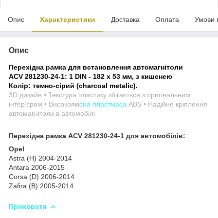
Опис
Характеристики
Доставка
Оплата
Умови 
Опис
Перехідна рамка для встановлення автомагнітоли
ACV 281230-24-1: 1 DIN - 182 x 53 мм, з кишенею
Колір: темно-сірий (charcoal metalic).
3D дизайн • Текстура пластику збігається з оригінальним
інтер'єром • Високоякіс
на пластмаса
ABS • Надійне кріплення
автомагнітоли в автомобілі
Перехідна рамка ACV 281230-24-1 для автомобілів:
Opel
Astra (H) 2004-2014
Antara 2006-2015
Corsa (D) 2006-2014
Zafira (B) 2005-2014
Приховати