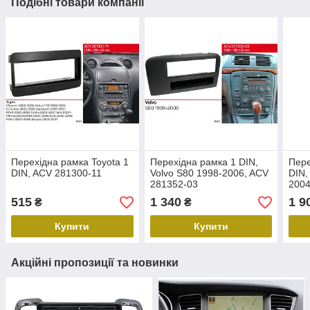
Подібні товари компанії
Перехідна рамка Toyota 1
Перехідна рамка 1 DIN,
Пере
DIN, ACV 281300-11
Volvo S80 1998-2006, ACV
DIN,
281352-03
2004
21-1
515
1 340
1 9
₴
₴
Купити
Купити
Акційні пропозиції та новинки