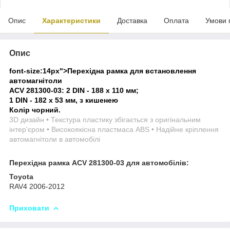
Опис
Характеристики
Доставка
Оплата
Умови 
Опис
font-size:14px">
Перехідна рамка для встановлення
автомагнітоли
ACV 281300-03: 2 DIN - 188 x 110 мм;
1 DIN - 182 x 53 мм, з кишенею
Колір чорний.
3D дизайн • Текстура пластику збігається з оригінальним
інтер'єром • Високоякісна пластмаса ABS • Надійне кріплення
автомагнітоли в автомобілі
Перехідна рамка ACV 281300-03 для автомобілів:
Toyota
RAV4 2006-2012
Приховати