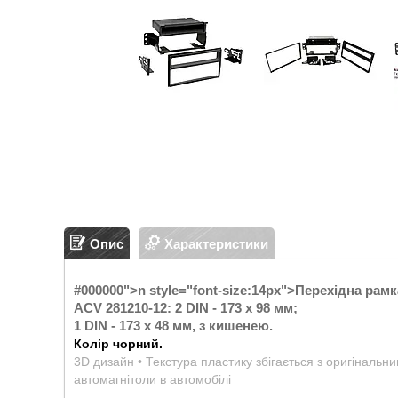
Опис
Характеристики
#000000">n style="font-size:14px">
Перехідна рамк
ACV 281210-12: 2 DIN - 173 x 98 мм;
1 DIN - 173 x 48 мм, з кишенею.
Колір чорний.
3D дизайн • Текстура пластику збігається з оригінальн
автомагнітоли в автомобілі