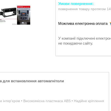
повернення товару протягом 14
У компанії підключені електро
не покидаючи сайту.
а для встановлення автомагнітоли
им інтер'єром • Високоякісна пластмаса ABS • Надійне кріплення