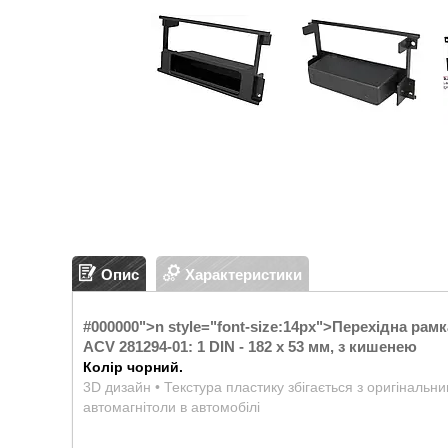
Опис
Характеристики
#000000">n style="font-size:14px">
Перехідна рамк
ACV 281294-01: 1 DIN - 182 x 53 мм, з кишенею
Колір чорний.
3D дизайн • Текстура пластику збігається з оригінальн
автомагнітоли в автомобілі