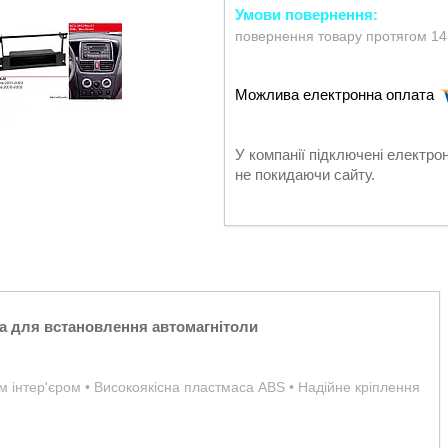
повернення товару протягом 14
У компанії підключені електро
не покидаючи сайту.
а для встановлення автомагнітоли
им інтер'єром • Високоякісна пластмаса ABS • Надійне кріплення