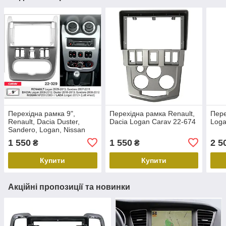
Перехідна рамка 9",
Перехідна рамка Renault,
Пере
Renault, Dacia Duster,
Dacia Logan Carav 22-674
Loga
Sandero, Logan, Nissan
NP200, Carav 22-329
1 550
1 550
2 5
₴
₴
Купити
Купити
Акційні пропозиції та новинки