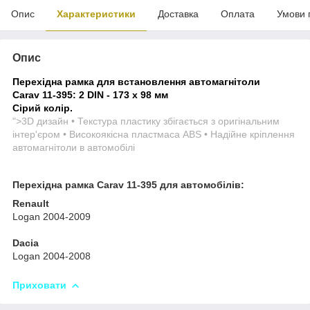
Опис
Характеристики
Доставка
Оплата
Умови 
Опис
Перехідна рамка для встановлення автомагнітоли
Carav 11-395: 2 DIN - 173 x 98 мм
Сірий колір.
">3D дизайн • Текстура пластику збігається з оригінальним
інтер'єром • Високоякісна пластмаса ABS • Надійне кріплення
автомагнітоли в автомобілі
Перехідна рамка Carav 11-395 для автомобілів:
Renault
Logan 2004-2009
Dacia
Logan 2004-2008
Приховати