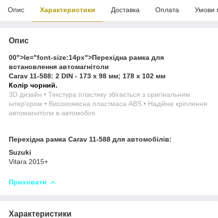
Опис
Характеристики
Доставка
Оплата
Умови 
Опис
00">
le="font-size:14px">
Перехідна рамка для
встановлення автомагнітоли
Carav 11-588: 2 DIN - 173 x 98 мм; 178 x 102 мм
Колір чорний.
3D дизайн • Текстура пластику збігається з оригінальним
інтер'єром • Високоякісна пластмаса ABS • Надійне кріплення
автомагнітоли в автомобілі
Перехідна рамка Carav 11-588 для автомобілів:
Suzuki
Vitara 2015+
Приховати
Характеристики