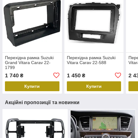
Перехідна рамка Suzuki
Перехідна рамка Suzuki
Пере
Grand Vitara Carav 22-
Vitara Carav 22-588
Vita
1799
1 740
1 450
2 4
₴
₴
Купити
Купити
Акційні пропозиції та новинки