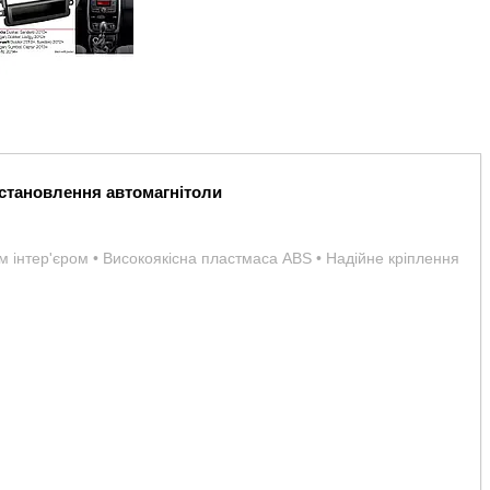
становлення автомагнітоли
им інтер'єром • Високоякісна пластмаса ABS • Надійне кріплення