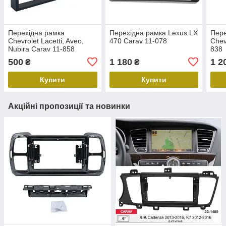
Перехідна рамка
Перехідна рамка Lexus LX
Пере
Chevrolet Lacetti, Aveo,
470 Carav 11-078
Chev
Nubira Carav 11-858
838
500
1 180
1 2
₴
₴
Купити
Купити
Акційні пропозиції та новинки