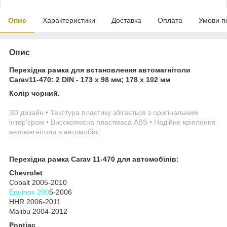
Опис
Характеристики
Доставка
Оплата
Умови п
Опис
Перехідна рамка для встановлення автомагнітоли
Carav11-470: 2 DIN - 173 x 98 мм; 178 x 102 мм
Колір чорний.
3D дизайн • Текстура пластику збігається з оригінальним
інтер'єром • Високоякісна пластмаса ABS • Надійне кріплення
автомагнітоли в автомобілі
Перехідна рамка Carav 11-470 для автомобілів:
Chevrolet
Cobalt 2005-2010
Equinox 200
5-2006
HHR 2006-2011
Malibu 2004-2012
Pontiac