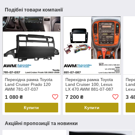
Подібні товари компанії
Перехідна рамка Toyota
Перехідна рамка Toyota
Пере
Land Cruiser Prado 120
Land Cruiser 100, Lexus
Land
AWM 781-07-037
LX 470 AWM 881-07-087
Lexu
07-0
1 080
7 200
3 4
₴
₴
Купити
Купити
Акційні пропозиції та новинки