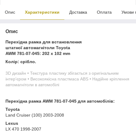
Опис
Характеристики
Доставка
Оплата
Умови 
Опис
Перехідна рамка для встановлення
штатної автомагнітоли Toyota
AWM
781-07-045: 202 x 102 mm
Колір: срібло.
3D дизайн • Текстура пластику збігається з оригінальним
інтер'єром • Високоякісна пластмаса ABS • Надійне кріплення
автомагнітоли в автомобілі
Перехідна рамка AWM 781-07-045 для автомобілів:
Toyota
Land Cruiser (100) 2003-2008
Lexus
LX 470 1998-2007