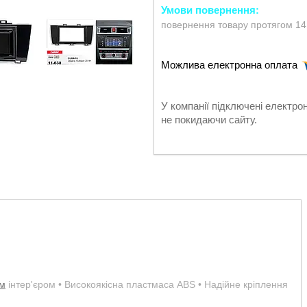
повернення товару протягом 14
У компанії підключені електро
не покидаючи сайту.
им
інтер'єром • Високоякісна пластмаса ABS • Надійне кріплення