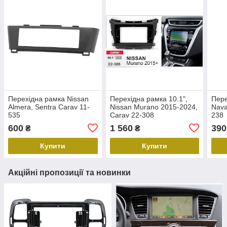
Перехідна рамка Nissan
Перехідна рамка 10.1",
Пере
Almera, Sentra Carav 11-
Nissan Murano 2015-2024,
Nava
535
Carav 22-308
238
600
1 560
390
₴
₴
Купити
Купити
Акційні пропозиції та новинки