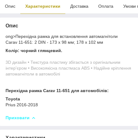
Опис
Характеристики
Доставка
Оплата
Умови 
Опис
ong>Перехідна рамка для встановлення автомагнітоли
Carav 11-651: 2 DIN - 173 x 98 мм; 178 x 102 мм
Колір: чорний глянцевий.
3D дизайн • Текстура пластику збігається з оригінальним
інтер'єром • Високоякісна пластмаса ABS • Надійне кріплення
автомагнітоли в автомобілі
Перехідна рамка Carav 11-651 для автомобілів:
Toyota
Prius 2016-2018
Приховати
Характеристики