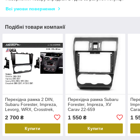
Всі умови повернення
Подібні товари компанії
Перехідна рамка 2 DIN,
Перехідна рамка Subaru
Пере
Subaru Forester, Impreza,
Forester, Impreza, XV
Impr
Levorg, WRX, Crosstrek,
Carav 22-659
Cara
XV, Metra 95-8907HG
2 700
1 550
1 5
₴
₴
Купити
Купити