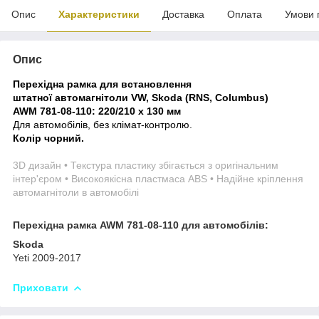
Опис
Характеристики
Доставка
Оплата
Умови 
Опис
Перехідна рамка для встановлення
штатної автомагнітоли VW, Skoda (RNS, Columbus)
AWM 781-08-110:
220/210 x 130 мм
Для автомобілів, без клімат-контролю.
Колір чорний.
3D дизайн • Текстура пластику збігається з оригінальним
інтер'єром • Високоякісна пластмаса ABS • Надійне кріплення
автомагнітоли в автомобілі
Перехідна рамка AWM 781-08-110 для автомобілів:
Skoda
Yeti 2009-2017
Приховати