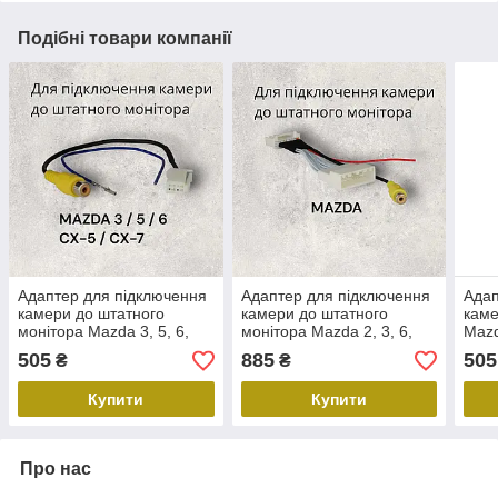
Подібні товари компанії
Адаптер для підключення
Адаптер для підключення
Адап
камери до штатного
камери до штатного
каме
монітора Mazda 3, 5, 6,
монітора Mazda 2, 3, 6,
Mazd
CX-5, CX-7 AWM CMZ-05
CX-3, CX-5, MX-5 AWM
AWM
505
885
505
₴
₴
CMZ-04
Купити
Купити
Про нас