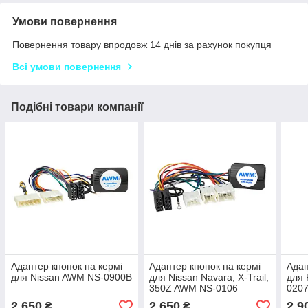
Умови повернення
Повернення товару впродовж 14 днів за рахунок покупця
Всі умови повернення
Подібні товари компанії
Адаптер кнопок на кермі
Адаптер кнопок на кермі
Адап
для Nissan AWM NS-0900B
для Nissan Navara, X-Trail,
для 
350Z AWM NS-0106
020
2 650
2 650
2 9
₴
₴