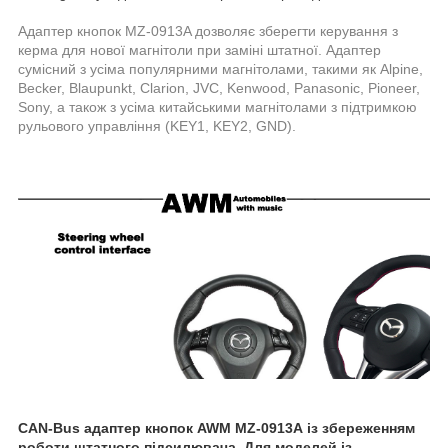
Адаптер кнопок MZ-0913A дозволяє зберегти керування з
керма для нової магнітоли при заміні штатної. Адаптер
сумісний з усіма популярними магнітолами, такими як Alpine,
Becker, Blaupunkt, Clarion, JVC, Kenwood, Panasonic, Pioneer,
Sony, а також з усіма китайськими магнітолами з підтримкою
рульового управління (KEY1, KEY2, GND).
CAN-Bus
адаптер
кнопок AWM MZ-0913A
із збереженням
роботи штатного підсилювача. Для моделей із