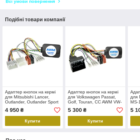
Всі умови повернення
Подібні товари компанії
Адаптер кнопок на кермі
Адаптер кнопок на кермі
Адап
для Mitsubishi Lancer,
для Volkswagen Passat,
для 
Outlander, Outlander Sport
Golf, Touran, CC AWM VW-
MS-
AWM MS-0713A
0315A
4 950
5 300
5 1
₴
₴
Купити
Купити