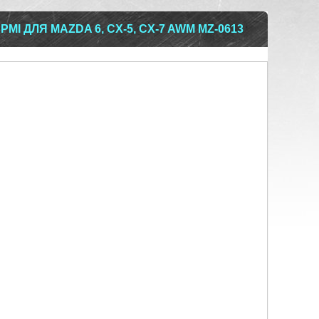
І ДЛЯ MAZDA 6, CX-5, CX-7 AWM MZ-0613