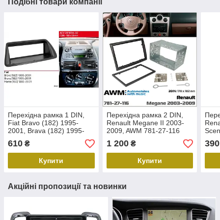
Подібні товари компанії
Перехідна рамка 1 DIN,
Перехідна рамка 2 DIN,
Пере
Fiat Bravo (182) 1995-
Renault Megane II 2003-
Rena
2001, Brava (182) 1995-
2009, AWM 781-27-116
Scen
2001, Marea (185) 1995-
2812
610
1 200
390
₴
₴
2001, ACV 281094-02
Купити
Купити
Акційні пропозиції та новинки