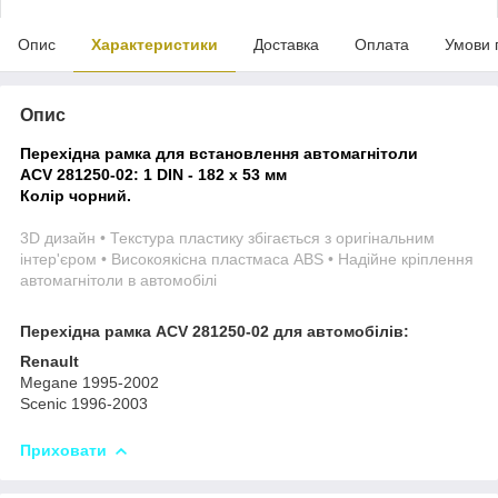
Опис
Характеристики
Доставка
Оплата
Умови 
Опис
Перехідна рамка для встановлення автомагнітоли
ACV 281250-02: 1 DIN - 182 x 53 мм
Колір чорний.
3D дизайн • Текстура пластику збігається з оригінальним
інтер'єром • Високоякісна пластмаса ABS • Надійне кріплення
автомагнітоли в автомобілі
Перехідна рамка ACV 281250-02 для автомобілів:
Renault
Megane 1995-2002
Scenic 1996-2003
Приховати