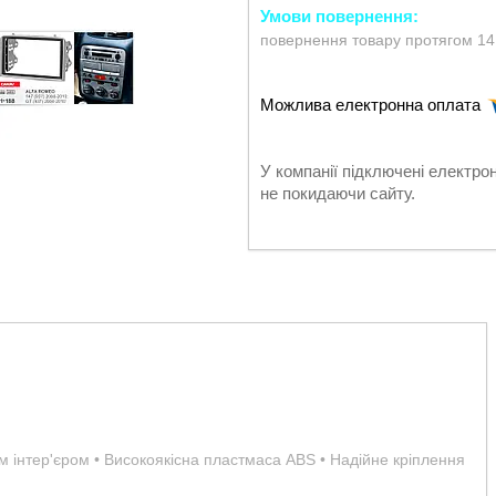
повернення товару протягом 14
У компанії підключені електро
не покидаючи сайту.
им інтер'єром • Високоякісна пластмаса ABS • Надійне кріплення