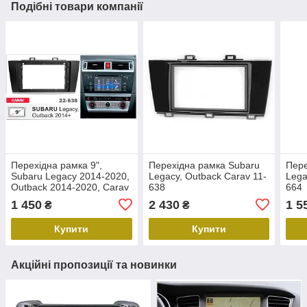
Подібні товари компанії
Перехідна рамка 9",
Перехідна рамка Subaru
Пере
Subaru Legacy 2014-2020,
Legacy, Outback Carav 11-
Lega
Outback 2014-2020, Carav
638
664
22-638
1 450
2 430
1 5
₴
₴
Купити
Купити
Акційні пропозиції та новинки