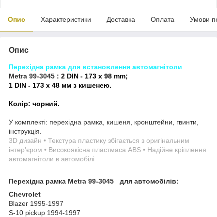
Опис
Характеристики
Доставка
Оплата
Умови п
Опис
Перехідна рамка для встановлення автомагнітоли
Metra 99-3045
: 2 DIN - 173 x 98 mm;
1 DIN - 173 x 48 мм з кишенею.
Колір: чорний.
У комплекті: перехідна рамка, кишеня, кронштейни, гвинти,
інструкція.
3D дизайн • Текстура пластику збігається з оригінальним
інтер'єром • Високоякісна пластмаса ABS • Надійне кріплення
автомагнітоли в автомобілі
Перехідна рамка
Metra 99-3045
для автомобілів:
Chevrolet
Blazer 1995-1997
S-10 pickup 1994-1997