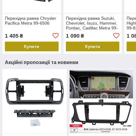
Перехідна рамка Chrysler
Перехідна рамка Suzuki,
Пере
Pacifica Metra 99-6506
Chevrolet, Isuzu, Hammer,
High
Pontiac, Cadillac Metra 99-
99-8
2003
1 405
1 090
1 0
₴
₴
Купити
Купити
Акційні пропозиції та новинки