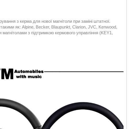
вання з керма для нової магнітоли при заміні штатної.
кими як: Alpine, Becker, Blaupunkt, Clarion, JVC, Kenwood,
ми магнітолами з підтримкою кермового управління (KEY1,